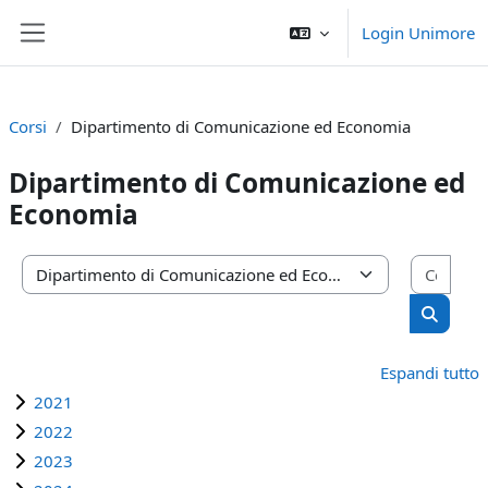
Vai al contenuto principale
Login Unimore
Pannello laterale
Corsi
Dipartimento di Comunicazione ed Economia
Dipartimento di Comunicazione ed
Economia
Cerca
Categorie di corso
Cerca c
Espandi tutto
2021
2022
2023