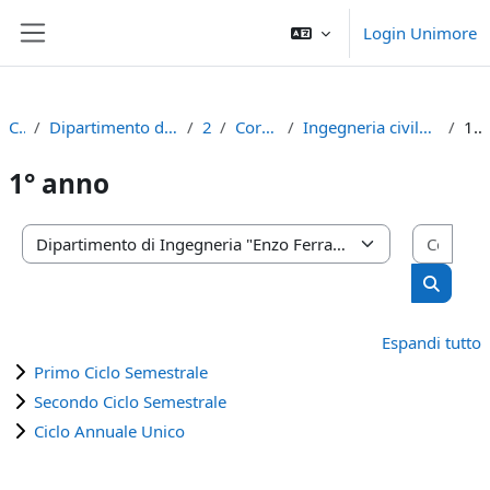
Vai al contenuto principale
Login Unimore
Pannello laterale
Corsi
Dipartimento di Ingegneria "Enzo Ferrari"
2021
Corso di Laurea
Ingegneria civile e ambientale (d.m.270/04)
1° anno
1° anno
Cerca
Categorie di corso
Cerca c
Espandi tutto
Primo Ciclo Semestrale
Secondo Ciclo Semestrale
Ciclo Annuale Unico