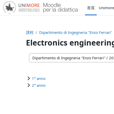
跳至主內容
首頁
Unimor
課程
Dipartimento di Ingegneria "Enzo Ferrari"
Electronics engineering
課程類別
1° anno
2° anno