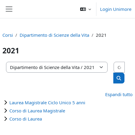
Vai al contenuto principale
Login Unimore
Pannello laterale
Corsi
Dipartimento di Scienze della Vita
2021
2021
Cerca
Categorie di corso
Cerca c
Espandi tutto
Laurea Magistrale Ciclo Unico 5 anni
Corso di Laurea Magistrale
Corso di Laurea