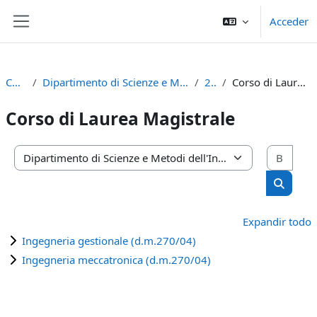
Salta al contenido principal
Acceder
Panel lateral
Cursos
Dipartimento di Scienze e Metodi dell'Ingegneria
2021
Corso di Laurea Magistrale
Corso di Laurea Magistrale
Busc
Categorías
Buscar 
Expandir todo
Ingegneria gestionale (d.m.270/04)
Ingegneria meccatronica (d.m.270/04)