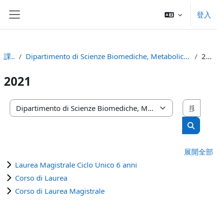
跳至主內容
登入
側板
課程
Dipartimento di Scienze Biomediche, Metaboliche e Neuroscienze
2021
2021
搜尋
課程類別
搜尋課
展開全部
Laurea Magistrale Ciclo Unico 6 anni
Corso di Laurea
Corso di Laurea Magistrale