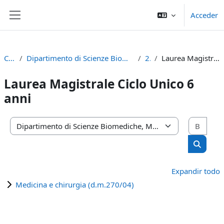
Salta al contenido principal
Acceder
Panel lateral
Cursos
Dipartimento di Scienze Biomediche, Metaboliche e Neuroscienze
2021
Laurea Magistrale Ciclo Unico 6 anni
Laurea Magistrale Ciclo Unico 6
anni
Busc
Categorías
Buscar 
Expandir todo
Medicina e chirurgia (d.m.270/04)