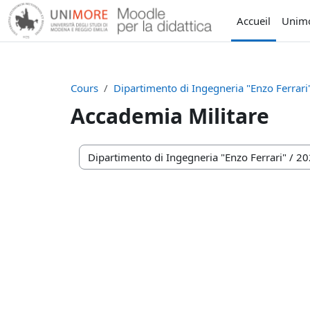
Passer au contenu principal
Accueil
Unim
Cours
Dipartimento di Ingegneria "Enzo Ferrari
Accademia Militare
Catégories de cours