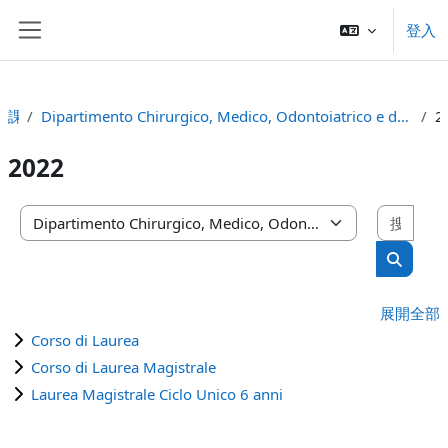
跳至主內容
登入
側板
課程
Dipartimento Chirurgico, Medico, Odontoiatrico e di Scienze Morfologiche con Interesse Trapiantologico, Oncologico e di Medicina Rigenerativa
2
2022
搜尋
課程類別
搜尋課
展開全部
Corso di Laurea
Corso di Laurea Magistrale
Laurea Magistrale Ciclo Unico 6 anni