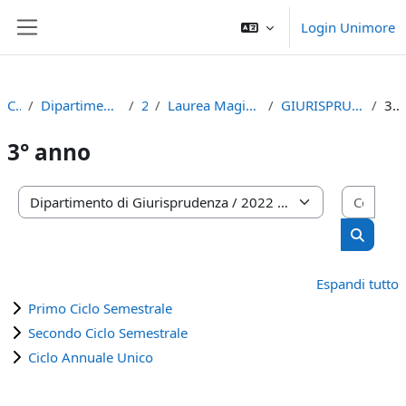
Vai al contenuto principale
Login Unimore
Pannello laterale
Corsi
Dipartimento di Giurisprudenza
2022
Laurea Magistrale Ciclo Unico 5 anni
GIURISPRUDENZA (D.M. 270/04)
3° anno
3° anno
Cerca
Categorie di corso
Cerca c
Espandi tutto
Primo Ciclo Semestrale
Secondo Ciclo Semestrale
Ciclo Annuale Unico