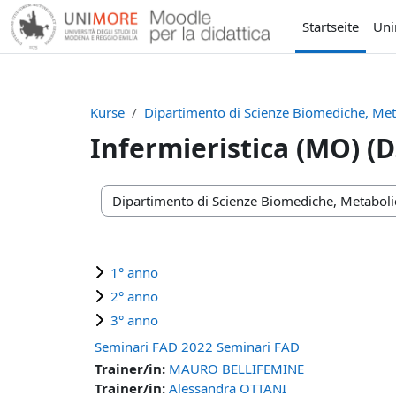
Zum Hauptinhalt
Startseite
Un
Kurse
Dipartimento di Scienze Biomediche, Met
Infermieristica (MO) (D
Kursbereiche
1° anno
2° anno
3° anno
Seminari FAD 2022 Seminari FAD
Trainer/in:
MAURO BELLIFEMINE
Trainer/in:
Alessandra OTTANI