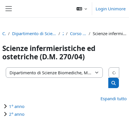
Vai al contenuto principale
Login Unimore
Pannello laterale
Corsi
Dipartimento di Scienze Biomediche, Metaboliche e Neuroscienze
2022
Corso di Laurea Magistrale
Scienze infermieristiche ed ostetriche (D.M. 270/04)
Scienze infermieristiche ed
ostetriche (D.M. 270/04)
Cerca
Categorie di corso
Cerca c
Espandi tutto
1° anno
2° anno