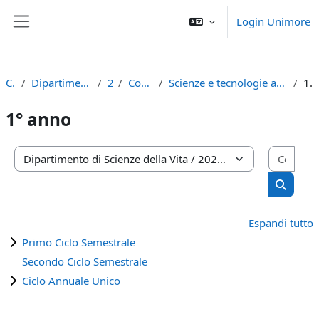
Vai al contenuto principale
Login Unimore
Pannello laterale
Corsi
Dipartimento di Scienze della Vita
2022
Corso di Laurea
Scienze e tecnologie agrarie e degli alimenti (D.M. 270/04) (RE)
1° anno
1° anno
Cerca
Categorie di corso
Cerca c
Espandi tutto
Primo Ciclo Semestrale
Secondo Ciclo Semestrale
Ciclo Annuale Unico