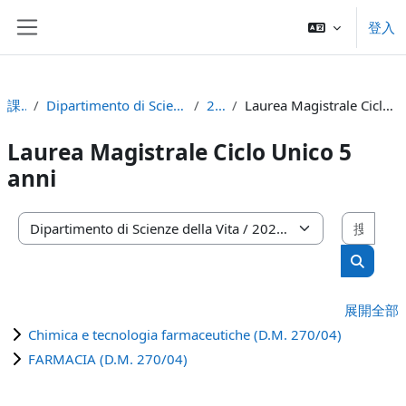
跳至主內容
登入
側板
課程
Dipartimento di Scienze della Vita
2022
Laurea Magistrale Ciclo Unico 5 anni
Laurea Magistrale Ciclo Unico 5
anni
搜尋
課程類別
搜尋課
展開全部
Chimica e tecnologia farmaceutiche (D.M. 270/04)
FARMACIA (D.M. 270/04)