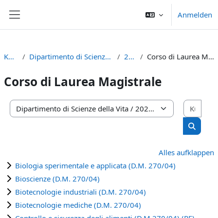
Zum Hauptinhalt
Anmelden
Website-Übersicht
Kurse
Dipartimento di Scienze della Vita
2023
Corso di Laurea Magistrale
Corso di Laurea Magistrale
Kurs
Kursbereiche
Kurse s
Alles aufklappen
Biologia sperimentale e applicata (D.M. 270/04)
Bioscienze (D.M. 270/04)
Biotecnologie industriali (D.M. 270/04)
Biotecnologie mediche (D.M. 270/04)
Controllo e sicurezza degli alimenti (D.M.270/04) (RE)