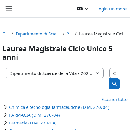
Vai al contenuto principale
Login Unimore
Pannello laterale
Corsi
Dipartimento di Scienze della Vita
2023
Laurea Magistrale Ciclo Unico 5 anni
Laurea Magistrale Ciclo Unico 5
anni
Cerca
Categorie di corso
Cerca c
Espandi tutto
Chimica e tecnologia farmaceutiche (D.M. 270/04)
FARMACIA (D.M. 270/04)
Farmacia (D.M. 270/04)