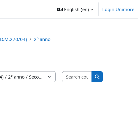
English ‎(en)‎
Login Unimore
(D.M.270/04)
2° anno
Search courses
Search courses