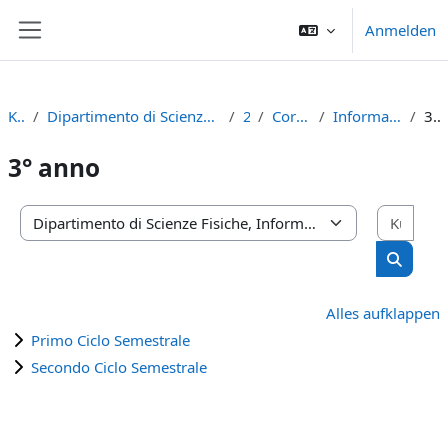
Zum Hauptinhalt
Anmelden
Website-Übersicht
Kurse
Dipartimento di Scienze Fisiche, Informatiche e Matematiche
2023
Corso di Laurea
Informatica (D.M.270/04)
3° anno
3° anno
Kurs
Kursbereiche
Kurse s
Alles aufklappen
Primo Ciclo Semestrale
Secondo Ciclo Semestrale