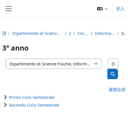
跳至主內容
登入
側板
課程
Dipartimento di Scienze Fisiche, Informatiche e Matematiche
2023
Corso di Laurea
Informatica (D.M.270/04)
3° anno
3° anno
搜尋
課程類別
搜尋課
展開全部
Primo Ciclo Semestrale
Secondo Ciclo Semestrale