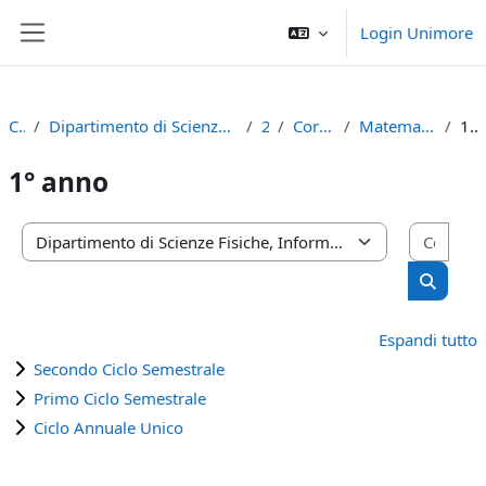
Vai al contenuto principale
Login Unimore
Pannello laterale
Corsi
Dipartimento di Scienze Fisiche, Informatiche e Matematiche
2023
Corso di Laurea
Matematica (D.M. 270/04)
1° anno
1° anno
Cerca
Categorie di corso
Cerca c
Espandi tutto
Secondo Ciclo Semestrale
Primo Ciclo Semestrale
Ciclo Annuale Unico