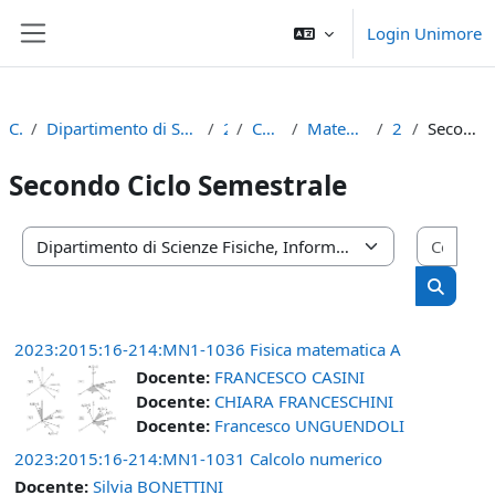
Vai al contenuto principale
Login Unimore
Pannello laterale
Corsi
Dipartimento di Scienze Fisiche, Informatiche e Matematiche
2023
Corso di Laurea
Matematica (D.M. 270/04)
2° anno
Secondo Ciclo Semestrale
Secondo Ciclo Semestrale
Cerca
Categorie di corso
Cerca c
2023:2015:16-214:MN1-1036 Fisica matematica A
Docente:
FRANCESCO CASINI
Docente:
CHIARA FRANCESCHINI
Docente:
Francesco UNGUENDOLI
2023:2015:16-214:MN1-1031 Calcolo numerico
Docente:
Silvia BONETTINI