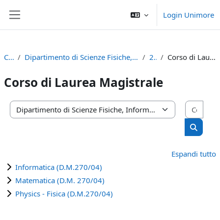
Vai al contenuto principale
Login Unimore
Pannello laterale
Corsi
Dipartimento di Scienze Fisiche, Informatiche e Matematiche
2023
Corso di Laurea Magistrale
Corso di Laurea Magistrale
Cerca
Categorie di corso
Cerca c
Espandi tutto
Informatica (D.M.270/04)
Matematica (D.M. 270/04)
Physics - Fisica (D.M.270/04)