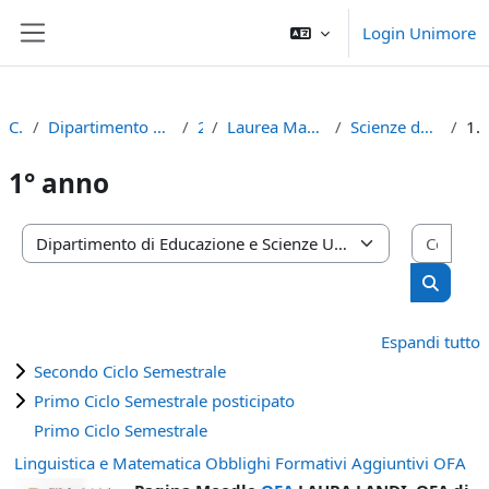
Vai al contenuto principale
Login Unimore
Pannello laterale
Corsi
Dipartimento di Educazione e Scienze Umane
2023
Laurea Magistrale Ciclo Unico 5 anni
Scienze della formazione primaria
1° ann
1° anno
Cerca
Categorie di corso
Cerca c
Espandi tutto
Secondo Ciclo Semestrale
Primo Ciclo Semestrale posticipato
Primo Ciclo Semestrale
Linguistica e Matematica Obblighi Formativi Aggiuntivi OFA