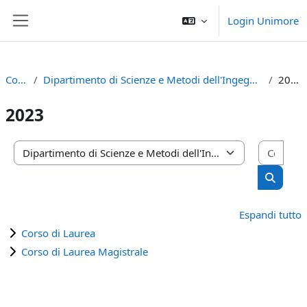
Vai al contenuto principale
Login Unimore
Pannello laterale
Corsi
Dipartimento di Scienze e Metodi dell'Ingegneria
2023
2023
Cerca
Categorie di corso
Cerca c
Espandi tutto
Corso di Laurea
Corso di Laurea Magistrale