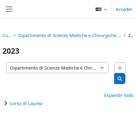
Salta al contenido principal
Acceder
Panel lateral
Cursos
Dipartimento di Scienze Mediche e Chirurgiche Materno-Infantili e dell'Adulto
2023
2023
Busc
Categorías
Buscar 
Expandir todo
Corso di Laurea