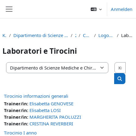
Zum Hauptinhalt
Anmelden
Website-Übersicht
Kurse
Dipartimento di Scienze Mediche e Chirurgiche Materno-Infantili e dell'Adulto
2023
Corso di Laurea
Logopedia (D.M. 270/04)
Laboratori e Tirocini
Laboratori e Tirocini
Kurs
Kursbereiche
Kurse s
Tirocinio informazioni generali
Trainer/in:
Elisabetta GENOVESE
Trainer/in:
Elisabetta LOSI
Trainer/in:
MARGHERITA PAOLUZZI
Trainer/in:
CRISTINA REVERBERI
Tirocinio I anno