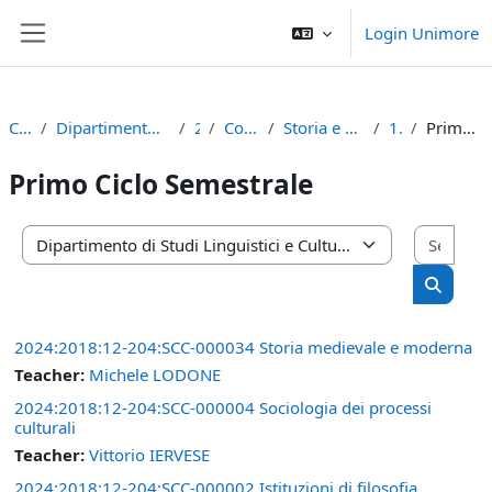
Skip to main content
Login Unimore
Side panel
Courses
Dipartimento di Studi Linguistici e Culturali
2024
Corso di Laurea
Storia e culture contemporanee
1° anno
Primo Ciclo Semestrale
Primo Ciclo Semestrale
Sear
Course categories
Search 
2024:2018:12-204:SCC-000034 Storia medievale e moderna
Teacher:
Michele LODONE
2024:2018:12-204:SCC-000004 Sociologia dei processi
culturali
Teacher:
Vittorio IERVESE
2024:2018:12-204:SCC-000002 Istituzioni di filosofia