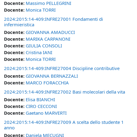
Docente:
Massimo PELLEGRINI
Docente:
Monica TORRI
2024:2015:14-409:INFRE27001 Fondamenti di
infermieristica
Docente:
GIOVANNA AMADUCCI
Docente:
MARIKA CARPANONI
Docente:
GIULIA CONSOLI
Docente:
Cristina IANI
Docente:
Monica TORRI
2024:2015:14-409:INFRE27004 Discipline contributive
Docente:
GIOVANNA BERNAZZALI
Docente:
MARCO FORACCHIA
2024:2015:14-409:INFRE27002 Basi molecolari della vita
Docente:
Elisa BIANCHI
Docente:
CIRO CECCONI
Docente:
Gaetano MARVERTI
2024:2015:14-409:INFRE27009 A scelta dello studente 1
anno
Docente:
Daniela MECUGNI