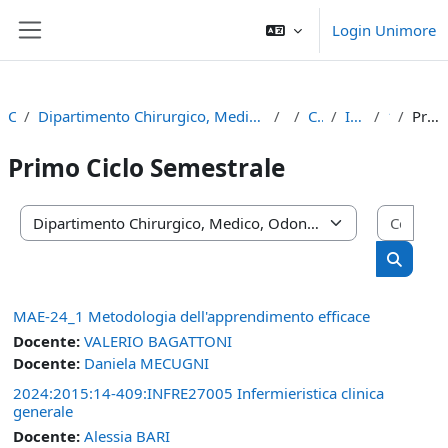
Vai al contenuto principale
Login Unimore
Pannello laterale
Corsi
Dipartimento Chirurgico, Medico, Odontoiatrico e di Scienze Morfologiche con Interesse Trapiantologico, Oncologico e di Medicina Rigenerativa
2024
Corso di Laurea
Infermieristica (RE)
1° anno
Primo Ciclo Semestrale
Primo Ciclo Semestrale
Cerca
Categorie di corso
Cerca c
MAE-24_1 Metodologia dell'apprendimento efficace
Docente:
VALERIO BAGATTONI
Docente:
Daniela MECUGNI
2024:2015:14-409:INFRE27005 Infermieristica clinica
generale
Docente:
Alessia BARI