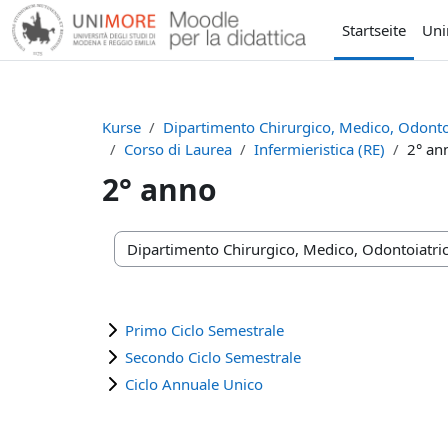
Zum Hauptinhalt
Startseite
Un
Kurse
Dipartimento Chirurgico, Medico, Odontoi
Corso di Laurea
Infermieristica (RE)
2° an
2° anno
Kursbereiche
Primo Ciclo Semestrale
Secondo Ciclo Semestrale
Ciclo Annuale Unico