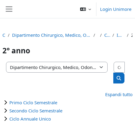
Vai al contenuto principale
Login Unimore
Pannello laterale
Corsi
Dipartimento Chirurgico, Medico, Odontoiatrico e di Scienze Morfologiche con Interesse Trapiantologico, Oncologico e di Medicina Rigenerativa
2024
Corso di Laurea
Infermieristica (RE)
2°
2° anno
Cerca
Categorie di corso
Cerca c
Espandi tutto
Primo Ciclo Semestrale
Secondo Ciclo Semestrale
Ciclo Annuale Unico