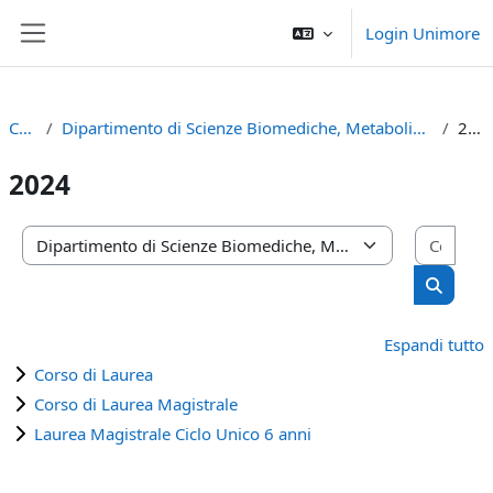
Vai al contenuto principale
Login Unimore
Pannello laterale
Corsi
Dipartimento di Scienze Biomediche, Metaboliche e Neuroscienze
2024
2024
Cerca
Categorie di corso
Cerca c
Espandi tutto
Corso di Laurea
Corso di Laurea Magistrale
Laurea Magistrale Ciclo Unico 6 anni