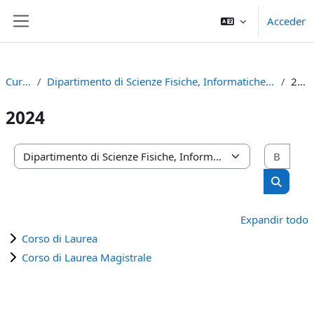
Salta al contenido principal
Acceder
Panel lateral
Cursos
Dipartimento di Scienze Fisiche, Informatiche e Matematiche
2024
2024
Busc
Categorías
Buscar 
Expandir todo
Corso di Laurea
Corso di Laurea Magistrale