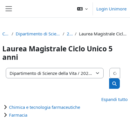
Vai al contenuto principale
Login Unimore
Pannello laterale
Corsi
Dipartimento di Scienze della Vita
2024
Laurea Magistrale Ciclo Unico 5 anni
Laurea Magistrale Ciclo Unico 5
anni
Cerca
Categorie di corso
Cerca c
Espandi tutto
Chimica e tecnologia farmaceutiche
Farmacia