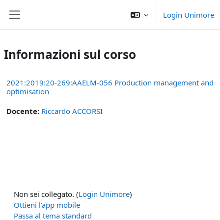
Vai al contenuto principale
Login Unimore
Pannello laterale
Informazioni sul corso
2021:2019:20-269:AAELM-056 Production management and
optimisation
Docente:
Riccardo ACCORSI
Non sei collegato. (
Login Unimore
)
Ottieni l'app mobile
Passa al tema standard