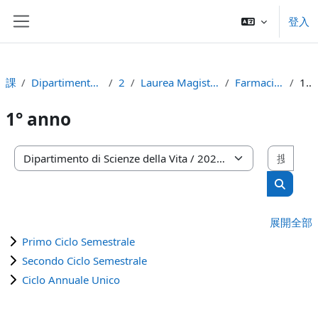
跳至主內容
登入
側板
課程
Dipartimento di Scienze della Vita
2021
Laurea Magistrale Ciclo Unico 5 anni
Farmacia (d.m. 270/04)
1° anno
1° anno
搜尋
課程類別
搜尋課
展開全部
Primo Ciclo Semestrale
Secondo Ciclo Semestrale
Ciclo Annuale Unico