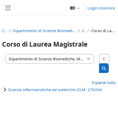
Vai al contenuto principale
Login Unimore
Pannello laterale
Corsi
Dipartimento di Scienze Biomediche, Metaboliche e Neuroscienze
2022
Corso di Laurea Magistrale
Corso di Laurea Magistrale
Cerca
Categorie di corso
Cerca c
Espandi tutto
Scienze infermieristiche ed ostetriche (D.M. 270/04)