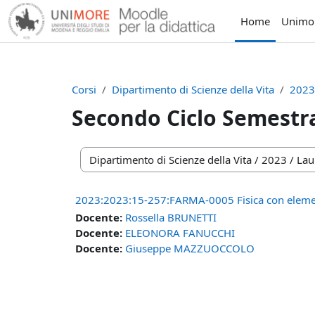
Vai al contenuto principale
Home
Unimo
Corsi
Dipartimento di Scienze della Vita
202
Secondo Ciclo Semestr
Categorie di corso
2023:2023:15-257:FARMA-0005 Fisica con eleme
Docente:
Rossella BRUNETTI
Docente:
ELEONORA FANUCCHI
Docente:
Giuseppe MAZZUOCCOLO