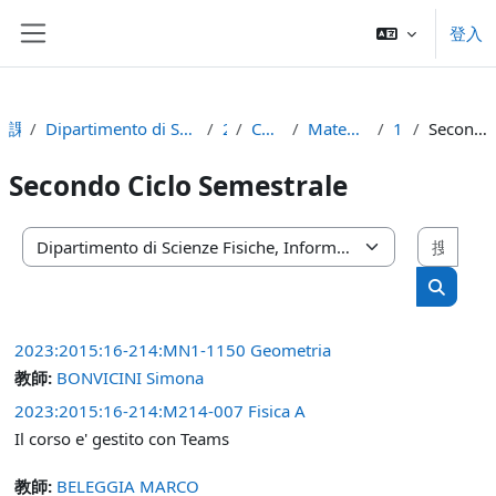
跳至主內容
登入
側板
課程
Dipartimento di Scienze Fisiche, Informatiche e Matematiche
2023
Corso di Laurea
Matematica (D.M. 270/04)
1° anno
Secondo Ciclo Semestrale
Secondo Ciclo Semestrale
搜尋
課程類別
搜尋課
2023:2015:16-214:MN1-1150 Geometria
教師:
BONVICINI Simona
2023:2015:16-214:M214-007 Fisica A
Il corso e' gestito con Teams
教師:
BELEGGIA MARCO