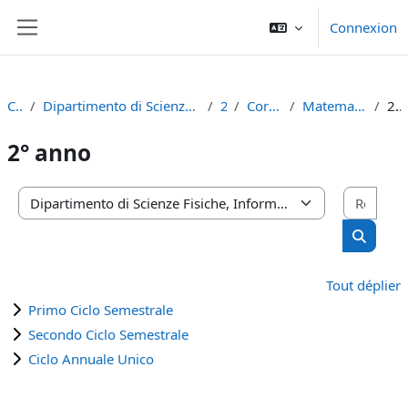
Passer au contenu principal
Connexion
Panneau latéral
Cours
Dipartimento di Scienze Fisiche, Informatiche e Matematiche
2023
Corso di Laurea
Matematica (D.M. 270/04)
2° anno
2° anno
Rech
Catégories de cours
Recherc
Tout déplier
Primo Ciclo Semestrale
Secondo Ciclo Semestrale
Ciclo Annuale Unico