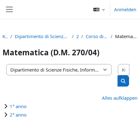
Zum Hauptinhalt
Anmelden
Website-Übersicht
Kurse
Dipartimento di Scienze Fisiche, Informatiche e Matematiche
2023
Corso di Laurea Magistrale
Matematica (D.M. 270/04)
Matematica (D.M. 270/04)
Kurs
Kursbereiche
Kurse s
Alles aufklappen
1° anno
2° anno