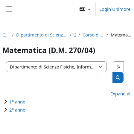
Skip to main content
Login Unimore
Side panel
Courses
Dipartimento di Scienze Fisiche, Informatiche e Matematiche
2023
Corso di Laurea Magistrale
Matematica (D.M. 270/04)
Matematica (D.M. 270/04)
Sear
Course categories
Search 
Expand all
1° anno
2° anno