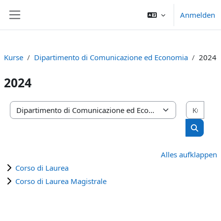
Zum Hauptinhalt
Anmelden
Website-Übersicht
Kurse
Dipartimento di Comunicazione ed Economia
2024
2024
Kurs
Kursbereiche
Kurse s
Alles aufklappen
Corso di Laurea
Corso di Laurea Magistrale